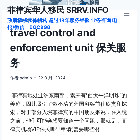
跳
菲律宾华人移民 SRRV.INFO
到
政府授权实体机构 超过18年服务经验 业务咨询 电
内
UNCATEGORIZED
报/微信：BGC998
容
travel control and
enforcement unit 保关服
务
作者
admin
22 9 月, 2024
菲律宾地处亚洲东南部，素来有“西太平洋明珠”的
美称，因此吸引了数不清的外国游客前往欣赏和探
索，对于部分入境菲律宾的中国朋友来说，在入境
之前，他们可能会想要知道一个问题，那就是，菲
律宾机场VIP保关哪里申请(需要哪些材