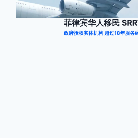
跳
到
内
菲律宾华人移民 SRRV
容
政府授权实体机构 超过18年服务经