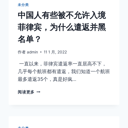
入
未分类
境
中国人有些被不允许入境
机
场
菲律宾，为什么遣返并黑
保
关？
名单？
菲
律
宾
作者
admin
11 1 月, 2022
保
一直以来，菲律宾遣返率一直居高不下，
关
流
几乎每个航班都有遣返，我们知道一个航班
程
最多遣返35个，真是好疯…
是
什
中
阅读更多
么？
国
怎
人
么
有
菲
些
律
被
宾
不