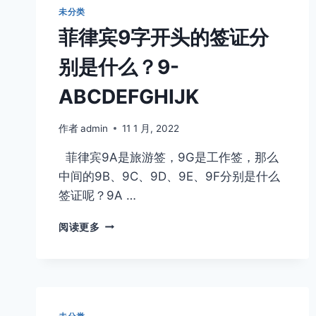
ECC?
未分类
在
菲律宾9字开头的签证分
菲
待
别是什么？9-
超
过
ABCDEFGHIJK
6
个
月
作者
admin
11 1 月, 2022
离
菲律宾9A是旅游签，9G是工作签，那么
境
前
中间的9B、9C、9D、9E、9F分别是什么
需
签证呢？9A …
要
办
菲
阅读更多
理
律
ECC？
宾
怎
9
么
字
办
开
理
头