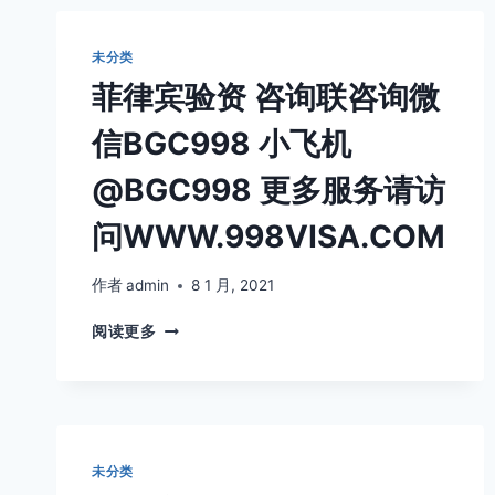
更
换
一
未分类
周
菲律宾验资 咨询联咨询微
内
换
信BGC998 小飞机
好
绝
@BGC998 更多服务请访
对
真
问WWW.998VISA.COM
实
作者
admin
8 1 月, 2021
菲
阅读更多
律
宾
验
资
咨
询
未分类
联