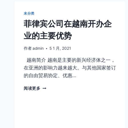
咨
询
未分类
微
信
菲律宾公司在越南开办企
BGC998
小
业的主要优势
飞
机
作者
admin
5 1 月, 2021
@BGC998
更
越南简介 越南是主要的新兴经济体之一，
多
在亚洲的影响力越来越大。与其他国家签订
服
务
的自由贸易协定、优惠…
请
访
菲
阅读更多
问
律
WWW.998VISA.COM
宾
公
司
在
越