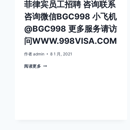
菲律宾员工招聘 咨询联系
咨
询
咨询微信BGC998 小飞机
微
信
@BGC998 更多服务请访
BGC998
小
问WWW.998VISA.COM
飞
机
@BGC998
作者
admin
8 1 月, 2021
更
菲
多
阅读更多
律
服
宾
务
员
请
工
访
招
问
聘
WWW.998VISA.COM
咨
询
联
系