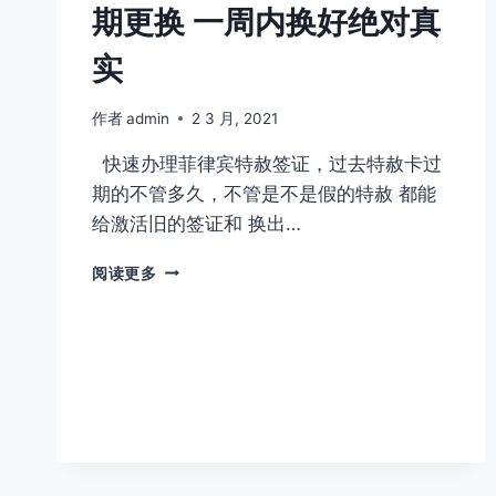
期更换 一周内换好绝对真
商
标
实
注
册
对
作者
admin
2 3 月, 2021
比
快速办理菲律宾特赦签证，过去特赦卡过
期的不管多久，不管是不是假的特赦 都能
给激活旧的签证和 换出…
菲
阅读更多
律
宾
特
赦
签
证
ICARD
过
期