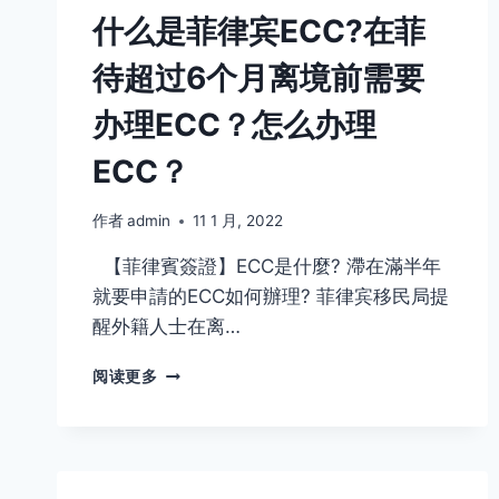
什么是菲律宾ECC?在菲
待超过6个月离境前需要
办理ECC？怎么办理
ECC？
作者
admin
11 1 月, 2022
【菲律賓簽證】ECC是什麼? 滯在滿半年
就要申請的ECC如何辦理? 菲律宾移民局提
醒外籍人士在离…
什
阅读更多
么
是
菲
律
宾