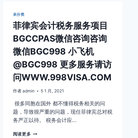
务
更
未分类
多
菲律宾会计税务服务项目
信
息
BGCCPAS微信咨询咨询
请
咨
微信BGC998 小飞机
询
菲
@BGC998 更多服务请访
律
宾
问WWW.998VISA.COM
环
球
咨
作者
admin
5 1 月, 2021
询
很多同胞在国外 都不懂得税务相关的问
微
信
题，导致很严重的问题，现任菲律宾总对税
BGC998
务严正以待。 税务会计应…
小
飞
菲
阅读更多
机