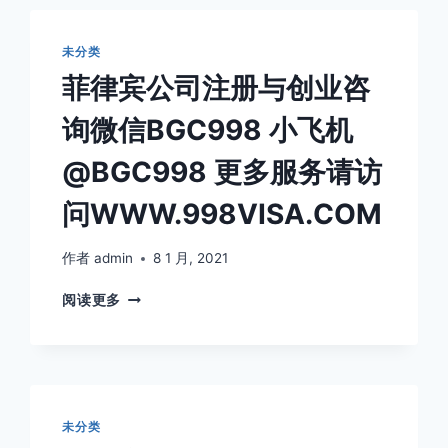
办
理
未分类
菲律宾公司注册与创业咨
询微信BGC998 小飞机
@BGC998 更多服务请访
问WWW.998VISA.COM
作者
admin
8 1 月, 2021
菲
阅读更多
律
宾
公
司
注
册
未分类
与