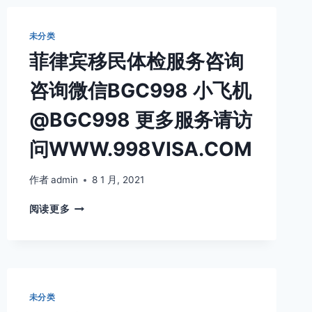
注
册
服
未分类
务
菲律宾移民体检服务咨询
首
选
咨询微信BGC998 小飞机
环
球
@BGC998 更多服务请访
会
计
问WWW.998VISA.COM
师
事
务
作者
admin
8 1 月, 2021
所
菲
BGC&
阅读更多
律
CO
宾
CPAS
移
咨
民
询
体
微
检
信
未分类
服
BGC998