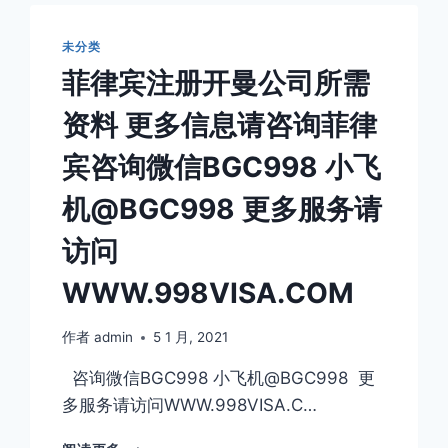
微
信
未分类
BGC998
小
菲律宾注册开曼公司所需
飞
机
资料 更多信息请咨询菲律
@BGC998
更
宾咨询微信BGC998 小飞
多
服
机@BGC998 更多服务请
务
请
访问
访
问
WWW.998VISA.COM
WWW.998VISA.COM
作者
admin
5 1 月, 2021
咨询微信BGC998 小飞机@BGC998 更
多服务请访问WWW.998VISA.C…
菲