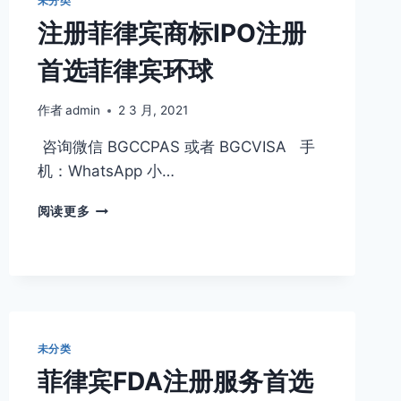
未分类
国
注册菲律宾商标IPO注册
公
司
首选菲律宾环球
作者
admin
2 3 月, 2021
咨询微信 BGCCPAS 或者 BGCVISA 手
机：WhatsApp 小…
注
阅读更多
册
菲
律
宾
商
标
IPO
未分类
注
菲律宾FDA注册服务首选
册
首