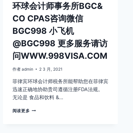
环球会计师事务所BGC&
选
菲
CO CPAS咨询微信
律
宾
BGC998 小飞机
环
球
@BGC998 更多服务请访
问WWW.998VISA.COM
作者
admin
2 3 月, 2021
菲律宾环球会计师税务所能帮助您在菲律宾
迅速正确地协助贵司遵循注册FDA法规。
无论是 食品和饮料 &…
菲
阅读更多
律
宾
FDA