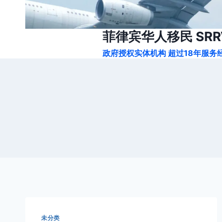
跳
到
内
菲律宾华人移民 SRRV
容
政府授权实体机构 超过18年服务经
未分类