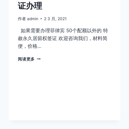
证办理
作者
admin
2 3 月, 2021
如果需要办理菲律宾 50个配额以外的 特
赦永久居留权签证 欢迎咨询我们，材料简
便，价格…
菲
阅读更多
律
宾
特
赦
永
久
居
留
权
签
证