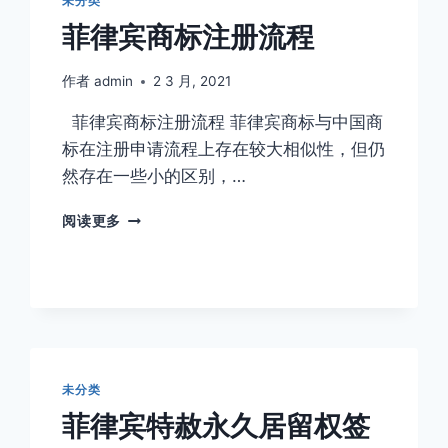
未分类
入
允
境
菲律宾商标注册流程
许
急
入
救
境
作者
admin
2 3 月, 2021
保
菲
关？
菲律宾商标注册流程 菲律宾商标与中国商
律
宾，
标在注册申请流程上存在较大相似性，但仍
为
然存在一些小的区别，…
什
么
菲
阅读更多
遣
律
返
宾
并
商
黑
标
名
注
单？
册
流
程
未分类
菲律宾特赦永久居留权签