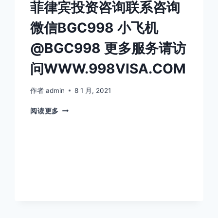
菲律宾投资咨询联系咨询
创
业
微信BGC998 小飞机
咨
询
@BGC998 更多服务请访
微
信
问WWW.998VISA.COM
BGC998
小
飞
作者
admin
8 1 月, 2021
机
菲
@BGC998
阅读更多
律
更
宾
多
投
服
资
务
咨
请
询
访
联
问
系
WWW.998VISA.COM
咨
询