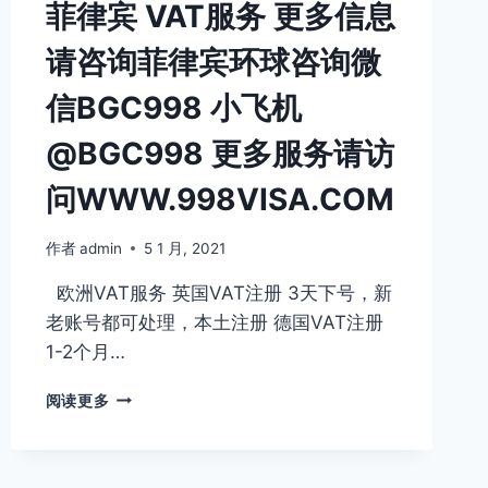
菲律宾 VAT服务 更多信息
务
小
咨
飞
请咨询菲律宾环球咨询微
询
机
咨
@BGC998
信BGC998 小飞机
询
更
微
多
@BGC998 更多服务请访
信
服
BGC998
务
问WWW.998VISA.COM
小
请
飞
访
机
问
作者
admin
5 1 月, 2021
@BGC998
WWW.998VISA.COM
欧洲VAT服务 英国VAT注册 3天下号，新
更
多
老账号都可处理，本土注册 德国VAT注册
服
1-2个月…
务
请
菲
阅读更多
访
律
问
宾
WWW.998VISA.COM
VAT
服