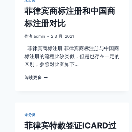
未分类
ECC？
的
菲律宾商标注册和中国商
签
证
标注册对比
分
别
是
作者
admin
2 3 月, 2021
什
菲律宾商标注册 菲律宾商标注册与中国商
么？
9-
标注册的流程比较类似，但是也存在一定的
ABCDEFGHIJK
区别，参照对比图如下…
菲
阅读更多
律
宾
商
标
注
册
未分类
和
菲律宾特赦签证ICARD过
中
国