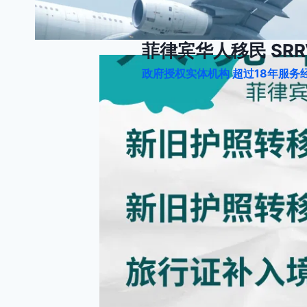
跳
到
内
菲律宾华人移民 SRRV
容
政府授权实体机构 超过18年服务经