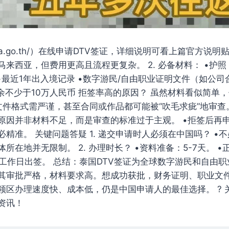
aievisa.go.th/）在线申请DTV签证，详细说明可看上篇官方说
来西亚，但费用更高且流程更复杂。 2. 必备材料： •护
•最近1年出入境记录 •数字游民/自由职业证明文件（如公
结余不少于10万人民币 拒签率高的原因？ 虽然材料看似简单
•文件格式需严谨，甚至合同或作品都可能被“吹毛求疵”地审查。
原因并非材料不足，而是审查的标准过于主观。 •拒签后再
精准。 关键问题答疑 1. 递交申请时人必须在中国吗？ •
所在地并无限制。 2. 办理时长？ •资料准备：5-7天。 
个工作日出签。 总结：泰国DTV签证为全球数字游民和自由
其审批严格，材料要求高。想成功获批，财务证明、职业文
领区办理速度快、成本低，仍是中国申请人的最佳选择。 ? 
资讯！