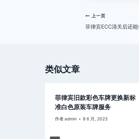
文
上一页
菲律宾ECC清关后还
章
导
航
类似文章
开户？
菲律宾旧款彩色车牌更换新标
准白色原装车牌服务
作者
admin
8 6 月, 2023