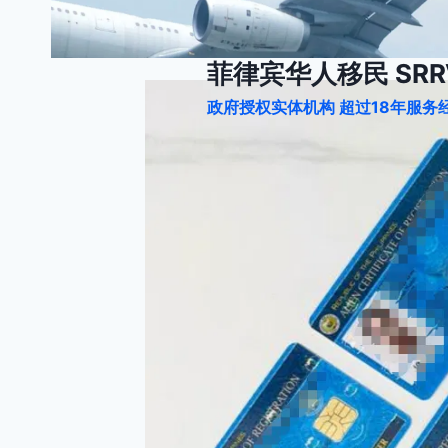
跳
到
内
菲律宾华人移民 SRRV
容
政府授权实体机构 超过18年服务经