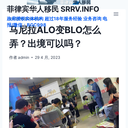
跳
菲律宾华人移民 SRRV.INFO
到
政府授权实体机构 超过18年服务经验 业务咨询 电
内
UNCATEGORIZED
报/微信：BGC998
容
马尼拉ALO变BLO怎么
弄？出境可以吗？
作者
admin
29 4 月, 2023