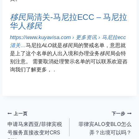
移民
局清关-马尼拉ECC – 马尼拉
华人
移民
https://www.kuyavisa.com › 更多资讯 › 马尼拉ecc
清关…
马尼拉
ALO
就是
移民
局的警戒名单，意思就
是上了这个名单的人出入境和办理业务
移民
局会特
别注意。 需要取消处理警示名单的可以联系欢迎咨
询我们了解更多， .
文
上一页
下一步
申请马来西亚/菲律宾税
菲律宾ALO变BLO怎么
章
号服务直接改变对CRS
弄？出境可以吗？