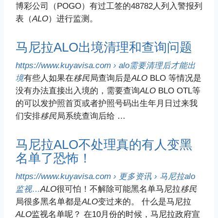
博彩公司（POGO）有过工签的48782人列入警报列
表（
ALO
）进行监测。
马尼拉ALO出境清理和查询问题
https://www.kuyavisa.com › alo需要清理后才能出
境
有些人如果在
移民
局查询后是
ALO
BLO 等情况是
没有办法直接出入境的，需要查询
ALO
BLO OTL等
的可以发护照首页或者护照号码出生年月日过来我
们安排
移民
局系统查询后给 …
马尼拉ALO不处理真的有人变黑
名单了恐怖！
https://www.kuyavisa.com › 更多资讯 › 马尼拉alo
监视…
ALO
很可怕！不解除可能黑名单马尼拉
移民
局很多黑名单都是
ALO
变过来的。 什么是马尼拉
ALO
监视名单呢？ 在10月份的时候，马尼拉政府宣