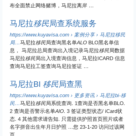
布全面禁止网络赌博，马尼拉离岸 …
马尼拉
移民
局查系统服务
https://www.kuyavisa.com › 案例分享 › 马尼拉
移民
局…
马尼拉
移民
局查询黑名单
ALO
BLO黑名单信
息， 马尼拉总局查询出入境记录马尼拉
移民
局数据
马尼拉
移民
局出入境查询信息，马尼拉ICARD 信息
查询马尼拉工签查询马尼拉签证 …
马尼拉BI
移民
局查黑
https://www.kuyavisa.com › 更多资讯 › 马尼拉bi-
移
民
…
马尼拉
移民
局系统查询. 1查询是否黑名单BLO.
2 查询是否警示名单
AlO
. 3 签证类型状态/ iCard状
态. 4 其他需求请告知. 只需提供护照首页照片或者
名字拼音出生年月日护照 …您 23-1-20 访问过该网
页。