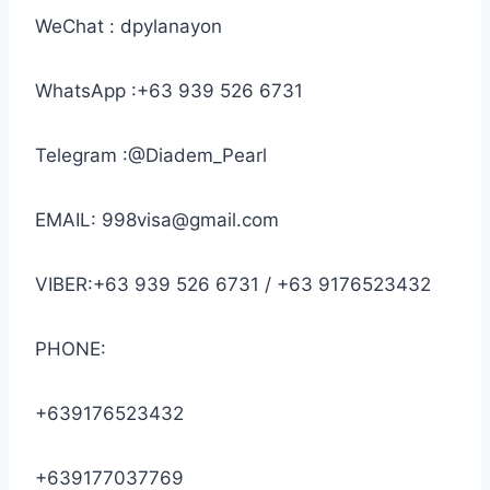
WeChat : dpylanayon
WhatsApp :+63 939 526 6731
Telegram :@Diadem_Pearl
EMAIL: 998visa@gmail.com
VIBER:+63 939 526 6731 / +63 9176523432
PHONE:
+639176523432
+639177037769