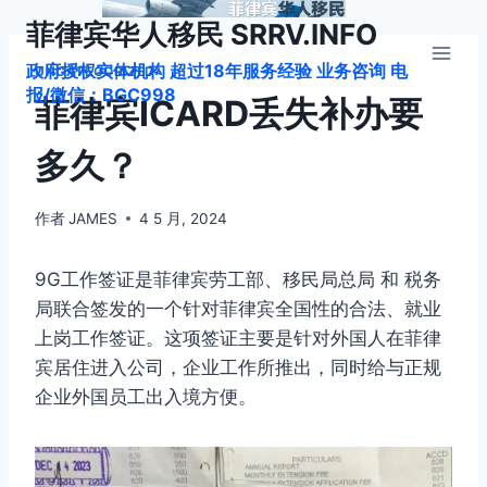
跳
菲律宾华人移民 SRRV.INFO
到
政府授权实体机构 超过18年服务经验 业务咨询 电
内
UNCATEGORIZED
报/微信：BGC998
容
菲律宾ICARD丢失补办要
多久？
作者
JAMES
4 5 月, 2024
9G工作签证是菲律宾劳工部、移民局总局 和 税务
局联合签发的一个针对菲律宾全国性的合法、就业
上岗工作签证。这项签证主要是针对外国人在菲律
宾居住进入公司，企业工作所推出，同时给与正规
企业外国员工出入境方便。