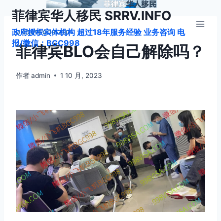
跳
菲律宾华人移民 SRRV.INFO
到
政府授权实体机构 超过18年服务经验 业务咨询 电
内
UNCATEGORIZED
报/微信：BGC998
容
菲律宾BLO会自己解除吗？
作者
admin
1 10 月, 2023