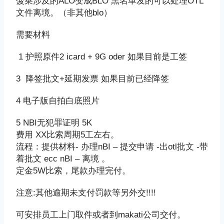
菠菜涉及的ALO变成BLO 黑名单发的可以处理OTL
文件离境。（非其他blo）
需要材料
1 护照原件2 icard + 9G oder 如果目前是工签
3 降签批文+延期发票 如果目前已经降签
4 电子版自拍白底照片
5 NBI无犯罪证明 5K
费用 XX比索周期5工左右。
流程：提供材料- 办理nBI – 提交申请 -出otl批文 -带
着批文 ecc nBI – 离境 。
定金5W比索，尾款办理完付。
注意:其他逾期未支付罚款等另外交!!!!
可安排员工上门取件或者到makati公司交付。