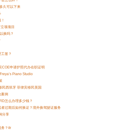
 多久可以下来
务
项！
府立项项目
以换吗？
？
理工签？
宾COE申请护照代办在职证明
’s Piano Studio
策
移民西班牙 菲律宾移民英国
功案例
CARD怎么办理多少钱？
或者过期后如何换证？境外换驾驶证服务
例分享
？itr