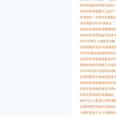
如何快速获得华侨生身份
华侨生联考需要什么条件
高考捷径！华侨生和国际
清华美院2022年录取分、
华侨生联考报名需要携带
华侨生联考弯道超车有多
2022菲律宾入籍政策详
瓦努阿图护照30天快速获
2023年最低成本获得高
圣基茨护照有效期是多长
香港投资移民搭配几内亚比
2022年性价比超高的快
瓦努阿图绿卡有效期是多
菲律宾护照是最便宜的外
菲律宾退休移民签证SRR
菲律宾投资移民热潮掀起
移民为什么要进行背景调
瓦努阿图护照移民还能成
小国护照是子女入读国际