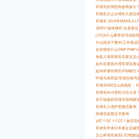
菲律宾的驾照有效期多久?
菲律宾怎么办理长久签证
菲律宾 2024年MANIL
SRRV“退休移民”永居签证
LTO为什么要寄挂号信给
什么情况下要9G工作签证
在菲律宾什么SWP PWP A
免签入境菲律宾后签证怎
如何在泰国办理菲律宾签
如何申请菲律宾ATM银行
申请马来西亚/菲律宾税号
菲律宾NBI怎么按指纹： 
菲律宾ALO变BLO怎么弄
你不知道的菲律宾假驾驶
菲律宾入境护照激活案例
菲律宾疫苗证书查询
VAT？OC？CGT？购买
菲律宾申请日本签证后被
怎么申请菲律宾LTO驾驶