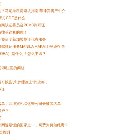
签
？马尼拉租房避坑指南 菲律宾房产中介
试 CDE是什么
商认证委员会PCAB许可证
前往菲律宾的你！
子签证？新加坡签证代办服务
服务MANILA MAKATI PASAY 等
OEA）是什么 ？怎么申请？
 和注意的问题
可以告诉你“理论上”的攻略，
签证
单，菲律宾ALO这些公司会被黑名单
账户？
证
洲网速最慢的国家之一，网费为何如此贵？
功案例