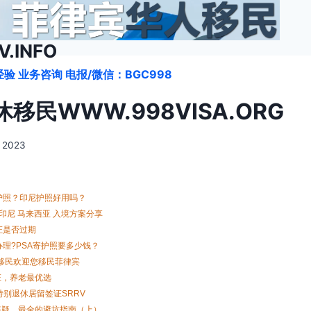
.INFO
验 业务咨询 电报/微信：BGC998
移民WWW.998VISA.ORG
, 2023
护照？印尼护照好用吗？
印尼 马来西亚 入境方案分享
证是否过期
理?PSA寄护照要多少钱？
移民欢迎您移民菲律宾
证，养老最优选
特别退休居留签证SRRV
答疑，最全的避坑指南（上）