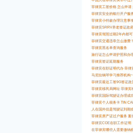
菲律宾工签价格 怎么申请
菲律宾安全的银行开户服
菲律宾小特赦办理注意事
菲律宾SRRV养老签证政
菲律宾驾照过期2年内都可
菲律宾交通违章怎么缴费
菲律宾黑名单查询服务
旅行证怎么申请护照和办
菲律宾签证延期服务
菲律宾在职证明代办 菲律
马尼拉钢琴学习推荐机构~Freya
菲律宾最近工签9G签证政
菲律宾移民局网址 菲律宾
菲律宾国际驾驶证办理成
菲律宾个人税务卡 TIN 
人在国外但是驾驶证到期
菲律宾房产证过户服务 案
菲律宾COE在职工作证明
在菲律宾哪些人需要缴纳税务