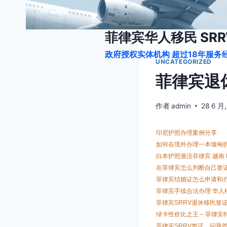
跳
到
内
菲律宾华人移民 SRRV
容
政府授权实体机构 超过18年服务经
UNCATEGORIZED
菲律宾退休
作者
admin
28 6 月
印尼护照办理案例分享
如何在境外办理一本缅甸
白本护照激活菲律宾 越南 
在菲律宾怎么判断自己签
菲律宾结婚证怎么申请和办
菲律宾手续合法办理 华人
菲律宾SRRV退休移民签
绿卡性价比之王 – 菲律宾
菲律宾SRRV签证，问题