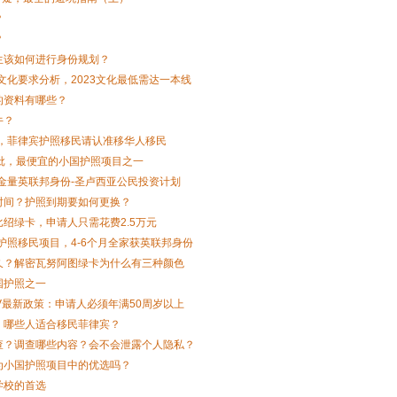
？
？
生该如何进行身份规划？
文化要求分析，2023文化最低需达一本线
的资料有哪些？
牛？
解，菲律宾护照移民请认准移华人移民
批，最便宜的小国护照项目之一
含金量英联邦身份-圣卢西亚公民投资计划
时间？护照到期要如何更换？
绍绿卡，申请人只需花费2.5万元
速护照移民项目，4-6个月全家获英联邦身份
久？解密瓦努阿图绿卡为什么有三种颜色
国护照之一
V最新政策：申请人必须年满50周岁以上
，哪些人适合移民菲律宾？
查？调查哪些内容？会不会泄露个人隐私？
为小国护照项目中的优选吗？
学校的首选