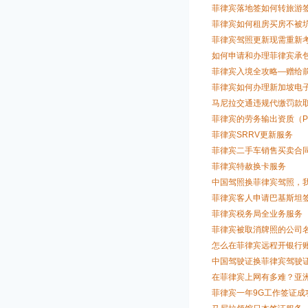
菲律宾落地签如何转旅游
菲律宾如何租房买房不被坑
菲律宾驾照更新现需重新考
如何申请和办理菲律宾承包
菲律宾入境全攻略—赠给
菲律宾如何办理新加坡电
马尼拉交通违规代缴罚款取驾驶证
菲律宾的劳务输出资质（P
菲律宾SRRV更新服务
菲律宾二手车销售买卖合同
菲律宾特赦换卡服务
中国驾照换菲律宾驾照，我
菲律宾客人申请巴基斯坦
菲律宾税务局全业务服务
菲律宾被取消牌照的公司名
怎么在菲律宾远程开银行
中国驾驶证换菲律宾驾驶
在菲律宾上网有多难？亚
菲律宾一年9G工作签证成