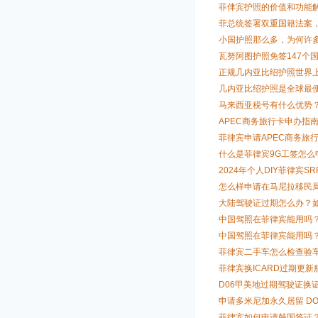
菲侓宾护照的价值和功能
菲总统签署双重国籍法案
小国护照那么多，为何许
瓦努阿图护照免签147个
正规几内亚比绍护照世界
几内亚比绍护照是全球最
马来西亚税号有什么优势
APEC商务旅行卡申办指
菲律宾申请APEC商务旅
什么是菲律宾9G工签怎么
2024年个人DIY菲律宾S
怎么样申请在马尼拉移民
大陆驾驶证过期怎么办？
中国驾照在菲律宾能用吗
中国驾照在菲律宾能用吗
菲律宾二手车怎么检查验
菲律宾换ICARD过期更新服务 S
D06甲美地过期驾驶证换
申请多米尼加永久居留 DOMIN
菲律宾如何申请韩国签证