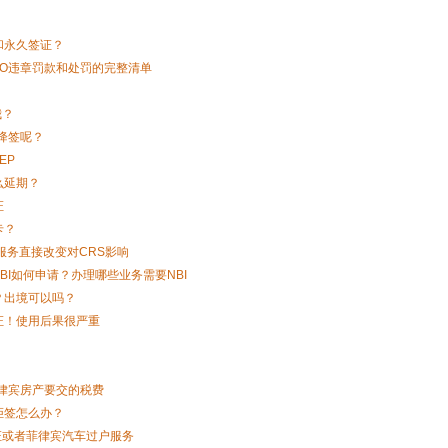
和永久签证？
A LTO违章罚款和处罚的完整清单
我？
降签呢？
EP
么延期？
证
卡？
服务直接改变对CRS影响
NBI如何申请？办理哪些业务需要NBI
？出境可以吗？
证！使用后果很严重
菲律宾房产要交的税费
拒签怎么办？
证或者菲律宾汽车过户服务