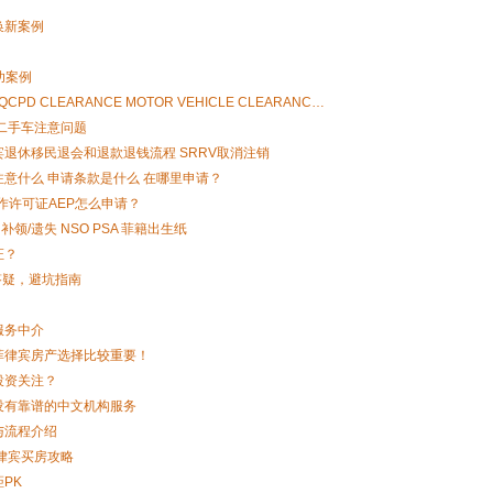
换新案例
功案例
D CLEARANCE MOTOR VEHICLE CLEARANC…
 二手车注意问题
退休移民退会和退款退钱流程 SRRV取消注销
意什么 申请条款是什么 在哪里申请？
作许可证AEP怎么申请？
补领/遗失 NSO PSA 菲籍出生纸
证？
答疑，避坑指南
服务中介
菲律宾房产选择比较重要！
投资关注？
没有靠谱的中文机构服务
与流程介绍
律宾买房攻略
PK