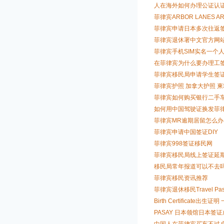
人在海外如何办理公证认证
菲律宾ARBOR LANES AR
菲律宾申请日本多次往返
菲律宾退休署中文官方网
菲律宾手机SIM实名一个
在菲律宾为什么要办理工
菲律宾移民局申请学生签
菲律宾护照 加拿大护照 
菲律宾如何购买银行二手
如何用中国驾驶证换发菲
菲律宾MR逾期居留怎么办
菲律宾申请中国签证DIY
菲律宾998签证移民网
菲律宾移民局线上签证延
移民局常年报道可以不去
菲律宾移民资讯推荐
菲律宾退休移民Travel Pa
Birth Certificate
PASAY 日本领馆日本签
中国人在菲律宾买车不过