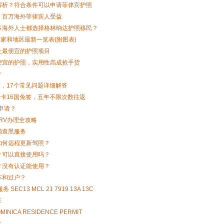
解析？符合条件可以申请菲侓宾护照
，百万海外菲律宾人受益
多海外人士都选择格林纳达护照移民？
国家和地区最新一览表(附图表)
上最便宜的护照项目
便宜的护照，实用性高成抢手货
？
南，17个常见问题详细解答
行卡16国免签，五年不限次数往返
申请？
RRV办理全攻略
局查黑服务
如何远程更新驾照？
？可以直接使用吗？
？没有认证能使用？
车和过户？
EC13 MCL 21 7919 13A 13C
证
ICA RESIDENCE PERMIT
？