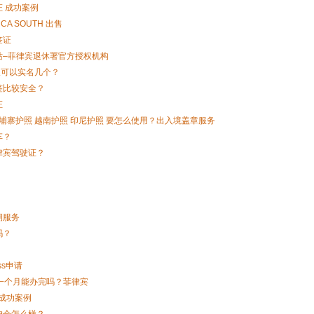
 成功案例
CA SOUTH 出售
签证
站–菲律宾退休署官方授权机构
人可以实名几个？
签比较安全？
证
柬埔寨护照 越南护照 印尼护照 要怎么使用？出入境盖章服务
车？
律宾驾驶证？
期服务
吗？
ss申请
出生证明 一个月能办完吗？菲律宾
证成功案例
户会怎么样？