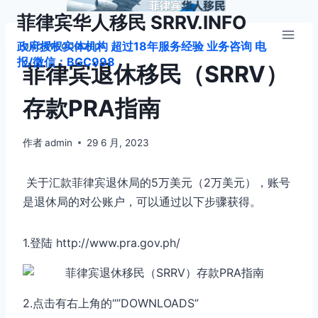
跳
菲律宾华人移民 SRRV.INFO
到
政府授权实体机构 超过18年服务经验 业务咨询 电
内
UNCATEGORIZED
报/微信：BGC998
容
菲律宾退休移民（SRRV）
存款PRA指南
作者
admin
29 6 月, 2023
关于汇款菲律宾退休局的5万美元（2万美元），账号
是退休局的对公账户，可以通过以下步骤获得。
1.登陆 http://www.pra.gov.ph/
2.点击有右上角的“”DOWNLOADS”