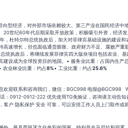
导向型经济，对外部市场依赖较大。第三产业在国民经济中
。20世纪60年代后期采取开放政策，积极吸引外资，经济
16年，杜特尔特总统执政后，加大对菲律宾基础设施的建设和
持高速增长，但也面临通货膨胀、政府财力不足、腐败严重
科斯总统执政后，将继续发展菲律宾四大版块项目包括农业、
宾建设成为全球投资目的地国。• 服务业比重：占国内生产
• 农业林业比重：约占
8%
• 工业比重：约占
25.6%
迎联系和咨询我们，微信：BGC998 电报@BGC998 Wha
22 电话：0912-0912-222 优先使用TG免验证，咨询请主动
公司，客户 隐私保护 安全 可靠，可以安排工作人员上门取件
洲外，最具西班牙文化色彩的国家，特别是在马尼拉和宿雾