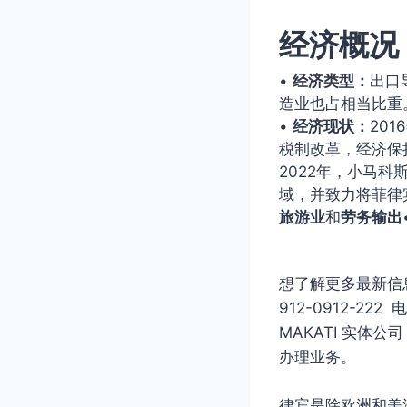
经济概况
•
经济类型：
出口
造业也占相当比重
•
经济现状：
20
税制改革，经济保
2022年，小马
域，并致力将菲律
旅游业
和
劳务输出
想了解更多最新信息欢
912-0912-2
MAKATI 实体
办理业务。
律宾是除欧洲和美