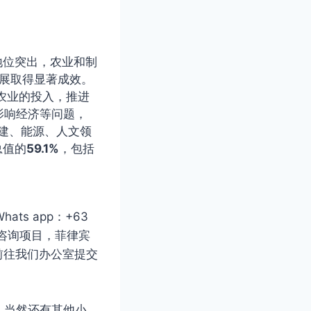
地位突出，农业和制
发展取得显著成效。
农业的投入，推进
影响经济等问题，
基建、能源、人文领
总值的
59.1%
，包括
ts app：+63
告知咨询项目，菲律宾
或前往我们办公室提交
，当然还有其他小