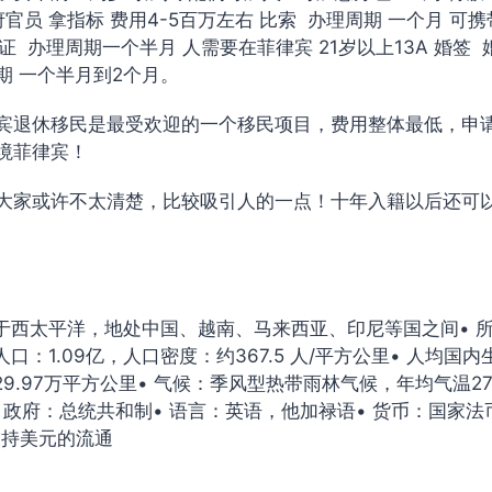
官员 拿指标 费用4-5百万左右 比索 办理周期 一个月 可
作签证 办理周期一个半月 人需要在菲律宾 21岁以上13A 婚签
期 一个半月到2个月。
宾退休移民是最受欢迎的一个移民项目，费用整体最低，申
境菲律宾！
大家或许不太清楚，比较吸引人的一点！十年入籍以后还可以
位于西太平洋，地处中国、越南、马来西亚、印尼等国之间• 
口：1.09亿，人口密度：约367.5 人/平方公里• 人均国内
29.97万平方公里• 气候：季风型热带雨林气候，年均气温
毫米• 政府：总统共和制• 语言：英语，他加禄语• 货币：国家
也支持美元的流通