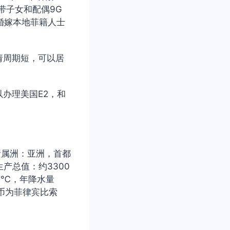
携带子女和配偶9G
 婚嫁本地菲籍人士
请周期短，可以居
办理美国E2，和
所属洲：亚洲，首都
生产总值：约3300
27℃，年降水量
法币为菲律宾比索