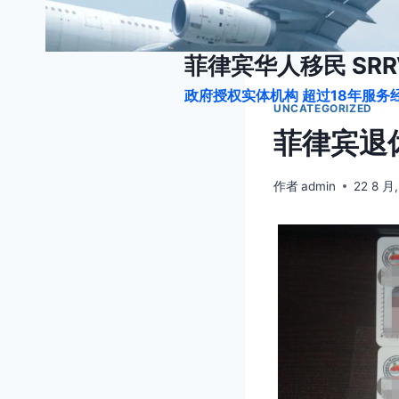
跳
到
内
菲律宾华人移民 SRRV
容
政府授权实体机构 超过18年服务经
UNCATEGORIZED
菲律宾退
作者
admin
22 8 月