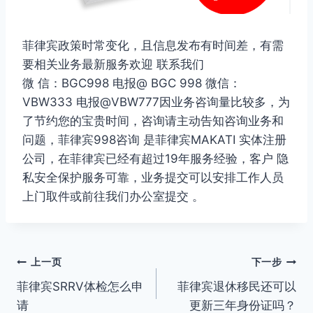
菲律宾政策时常变化，且信息发布有时间差，有需
要相关业务最新服务欢迎 联系我们
微 信：BGC998 电报@ BGC 998 微信：
VBW333 电报@VBW777因业务咨询量比较多，为
了节约您的宝贵时间，咨询请主动告知咨询业务和
问题，菲律宾998咨询 是菲律宾MAKATI 实体注册
公司，在菲律宾已经有超过19年服务经验，客户 隐
私安全保护服务可靠，业务提交可以安排工作人员
上门取件或前往我们办公室提交 。
文
上一页
下一步
菲律宾SRRV体检怎么申
菲律宾退休移民还可以
章
请
更新三年身份证吗？