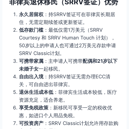
菲律宾退休移民（SRRV签证）优势
永久居留权
：持SRRV签证可在菲律宾长期居
住，无需定期续签或更新签证。
低存款门槛
：最低仅需1万美元（SRRV
Courtesy 和 SRRV Human Touch 计划），
50岁以上的申请人也可通过2万美元存款申请
SRRV Classic计划。
可携带家属
：主申请人可携带
配偶和21岁以下
未婚子女
一起移民。
自由出入境
：持SRRV签证无需办理ECC清
关，可自由进出菲律宾。
退休生活成本低
：菲律宾生活成本较低，医疗
资源充足，适合养老。
享受免税政策
：新移民可享受一定的税收优
惠，如进口个人用品免税。
可投资房产
：SRRV Classic计划允许用存款购