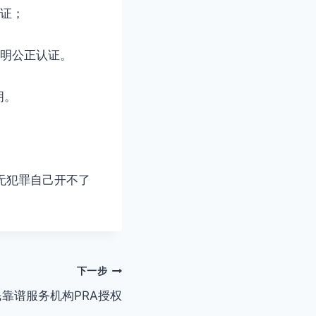
认证；
证明公正认证。
明。
）
内无犯罪自己开不了
下一步
靠谱服务机构PRA授权