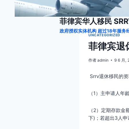
跳
到
内
菲律宾华人移民 SRRV
容
政府授权实体机构 超过18年服务经
UNCATEGORIZED
菲律宾退
作者
admin
9 6 月,
Srrv退休移民的
（1）主申请人年
（2）定期存款金额
下)；若超出3人申