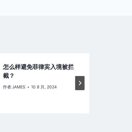
怎么样避免菲律宾入境被拦
菲律宾
截？
准？怎
签？
作者
JAMES
10 8 月, 2024
作者
admin