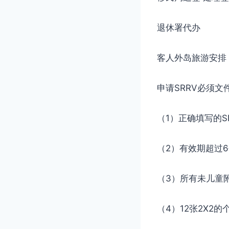
退休署代办
客人外岛旅游安排
申请SRRV必须文
（1）正确填写的S
（2）有效期超过
（3）所有未儿童
（4）12张2X2