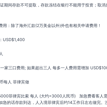
V签证期间存款不可提取，存款冻结在银行不能用于投资；取消
费用：除了海外汇款(2万美金以外)外也有相关申请费用！
SD$1,400
/人
 (一家三口费用; 如果超出三人 每多一人费用需增加 USD$10
民币每人 菲律宾做
5000菲律宾比索 每人 (大约=3000人民币) 加急费看客
加急的话存款到达，人入境菲律宾后约14工作日左右做完。没