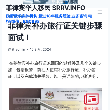
跳
菲律宾华人移民 SRRV.INFO
到
政府授权实体机构 超过18年服务经验 业务咨询 电
内
UNCATEGORIZED
报/微信：BGC998
容
菲律宾补办旅行证关键步骤
面试！
作者
admin
15 9 月, 2024
在菲律宾补办旅行证以回国的过程涉及几个关键步
骤，包括报警、前往大使馆补办旅行证、补办签
证，以及完成清关手续。以下是详细的步骤说明：