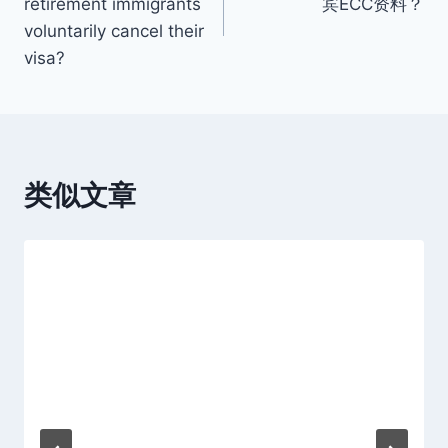
retirement immigrants
宾ECC资料？
导
voluntarily cancel their
visa?
航
类似文章