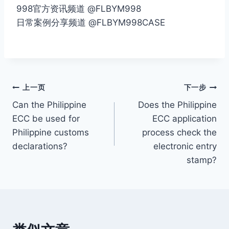
998官方资讯频道 @FLBYM998
日常案例分享频道 @FLBYM998CASE
文
上一页
下一步
Can the Philippine
Does the Philippine
章
ECC be used for
ECC application
导
Philippine customs
process check the
declarations?
electronic entry
航
stamp?