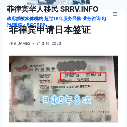
跳
菲律宾华人移民 SRRV.INFO
到
政府授权实体机构 超过18年服务经验 业务咨询 电
内
UNCATEGORIZED
报/微信：BGC998
容
菲律宾申请日本签证
作者
JAMES
31 3 月, 2023