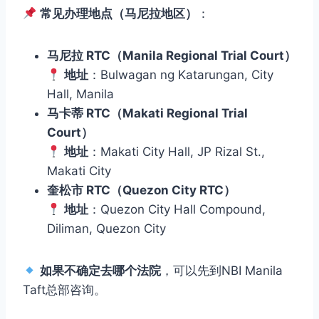
常见办理地点（马尼拉地区）
：
马尼拉 RTC（Manila Regional Trial Court）
地址
：Bulwagan ng Katarungan, City
Hall, Manila
马卡蒂 RTC（Makati Regional Trial
Court）
地址
：Makati City Hall, JP Rizal St.,
Makati City
奎松市 RTC（Quezon City RTC）
地址
：Quezon City Hall Compound,
Diliman, Quezon City
如果不确定去哪个法院
，可以先到NBI Manila
Taft总部咨询。