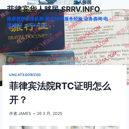
跳
菲律宾华人移民 SRRV.INFO
到
政府授权实体机构 超过18年服务经验 业务咨询 电
内
报/微信：BGC998
容
UNCATEGORIZED
菲律宾法院RTC证明怎么
开？
作者
JAMES
26 3 月, 2025