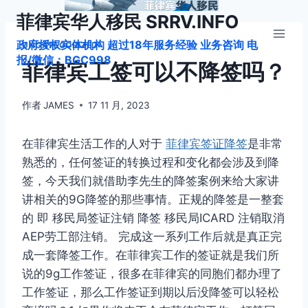
跳
菲律宾华人移民 SRRV.INFO
到
政府授权实体机构 超过18年服务经验 业务咨询 电
内
UNCATEGORIZED
报/微信：BGC998
容
菲律宾工签可以不降签吗？
作者
JAMES
17 11 月, 2023
在菲律宾生活工作的人对于
菲律宾签证降签
是非常
熟悉的，任何签证的转换过程和变化都会涉及到降
签，今天我们就借助李先生的降签案例来给大家讲
讲相关的9G降签的那些事情。正规的降签是一整套
的 即 移民局签证注销 降签 移民局ICARD 注销取消
AEP劳工部注销。 完成这一系列工作后就是真正完
成一套降签工作。在菲律宾工作的签证就是我们所
说的9g工作签证，很多在菲律宾的同胞们都办理了
工作签证，那么工作签证到期以后没降签可以轻松