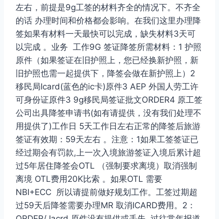
左右，前提是9g工签的材料齐全的情况下。不齐全
的话 办理时间和价格都会影响。在我们这里办理降
签如果有材料一天最快可以完成，缺失材料3天可
以完成 。业务 工作9G 签证降签所需材料：1 护照
原件（如果签证在旧护照上，您已经换新护照，新
旧护照也需一起提供下，降签会做在新护照上）2
移民局Icard(蓝色的ic卡)原件3 AEP 外国人劳工许
可身份证原件3 9g移民局签证批文ORDER4 原工签
公司出具降签申请书(如有请提供，没有我们处理不
用提供了)工作日 5天工作日左右正常的降签后旅游
签证有效期：59天左右 。注意：1如果工签签证已
经过期会有罚款,上一次入境旅游签证入境后累计超
过5年居住降签会OTL （强制要求离境）取消强制
离境 OTL费用20K比索 。如果OTL 需要
NBI+ECC 所以请提前做好规划工作。工签过期超
过59天后降签需要办理MR 取消ICARD费用。2：
ORDER/ Iacrd 原件没有提供或丢失 过往常年报道