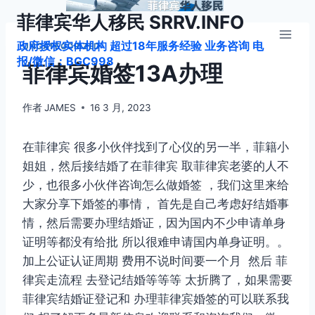
跳
菲律宾华人移民 SRRV.INFO
到
政府授权实体机构 超过18年服务经验 业务咨询 电
内
UNCATEGORIZED
报/微信：BGC998
容
菲律宾婚签13A办理
作者
JAMES
16 3 月, 2023
在菲律宾 很多小伙伴找到了心仪的另一半，菲籍小
姐姐，然后接结婚了在菲律宾 取菲律宾老婆的人不
少，也很多小伙伴咨询怎么做婚签 ，我们这里来给
大家分享下婚签的事情， 首先是自己考虑好结婚事
情，然后需要办理结婚证，因为国内不少申请单身
证明等都没有给批 所以很难申请国内单身证明。。
加上公证认证周期 费用不说时间要一个月 然后 菲
律宾走流程 去登记结婚等等等 太折腾了，如果需要
菲律宾结婚证登记和 办理菲律宾婚签的可以联系我