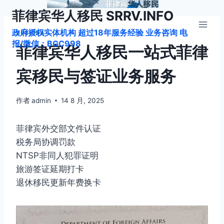
跳
菲律宾华人移民 SRRV.INFO
到
政府授权实体机构 超过18年服务经验 业务咨询 电
内
998VISA
报/微信：BGC998
容
菲律宾华人移民一站式菲律
宾移民与签证业务服务
作者
admin
14 8 月, 2025
菲律宾外交部文件认证
税务局协调罚款
NTSP非同人犯罪证明
旅游签证延期打卡
退休移民更新年费换卡