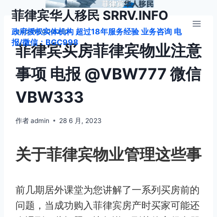
跳
菲律宾华人移民 SRRV.INFO
到
政府授权实体机构 超过18年服务经验 业务咨询 电
内
UNCATEGORIZED
报/微信：BGC998
容
菲律宾买房菲律宾物业注意
事项 电报 @VBW777 微信
VBW333
作者
admin
28 6 月, 2023
关于菲律宾物业管理这些事
前几期居外课堂为您讲解了一系列买房前的
问题，当成功购入菲律宾房产时买家可能还