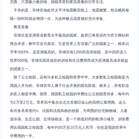
完善，只需极少量的钱，就能享受到更高质量的日常生活。
不幸的是，菲律宾地处环太平洋地震断层线上，地震频繁，然后飓风每
隔一段时间就会增强一次，为这种极点温度做好充分准备。
教育质量
菲律宾是亚洲英语教育水平最高的国家。政府已将英语作为官方网站和
商业术语，教学言语为英语。它是世界上言语最广泛的国家之一，根本识
字率为93%，是亚洲最高的。菲律宾有1200所高等校园，其中四所进入
世界500强。菲律宾因其低价的训练和生活费用而成为亚洲最具成本效益
的国家之一。
除了公立校园，还有许多私立校园和世界中学。大多数私立校园都是为
我国人开办的。菲律宾华人属于社会开展的殷实阶级。根本上，所有职业
的富人都是华裔。因而，我国私立校园的学费比公立校园贵得多，每年约
为1万至2万元。世界高中集合在北京首都旧金山的高档公寓周围。这儿
有许多具有现代n、法国和法国风格的校园，与周围的住宅购物城、儿童
游乐场、生态公园、足球场相连，是一个彻底封闭的欧洲小城市。训练费
用比我国私立校园贵，每年约50万至10万元人民币，但也是我国世界中
学费用的一半。