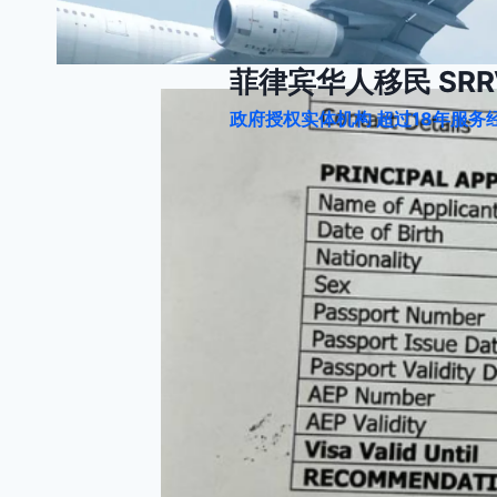
跳
到
内
菲律宾华人移民 SRRV
容
政府授权实体机构 超过18年服务经