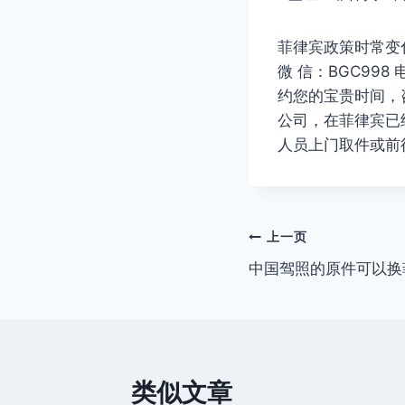
菲律宾政策时常变
微 信：BGC998
约您的宝贵时间，咨
公司，在菲律宾已
人员上门取件或前
文
上一页
中国驾照的原件可以换
章
导
航
类似文章