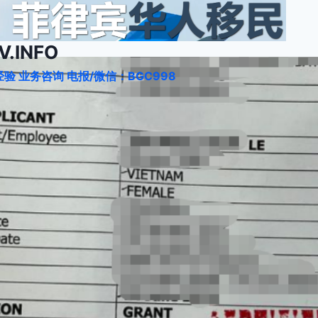
.INFO
验 业务咨询 电报/微信：BGC998