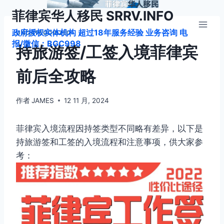
跳
菲律宾华人移民 SRRV.INFO
到
政府授权实体机构 超过18年服务经验 业务咨询 电
内
UNCATEGORIZED
报/微信：BGC998
容
持旅游签/工签入境菲律宾
前后全攻略
作者
JAMES
12 11 月, 2024
菲律宾入境流程因持签类型不同略有差异，以下是
持旅游签和工签的入境流程和注意事项，供大家参
考：