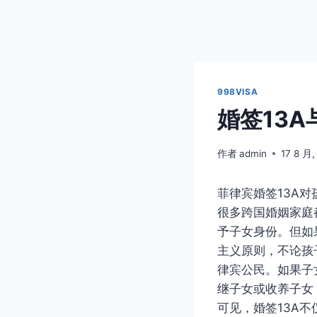
998VISA
婚签13
作者
admin
17 8 月,
菲律宾婚签13A
很多跨国婚姻家庭
予子女身份。但如
主义原则，不论孩
律宾公民。如果子
继子女或收养子女
可见，婚签13A