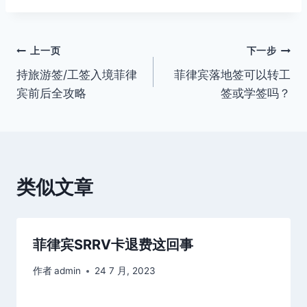
文
上一页
下一步
持旅游签/工签入境菲律
菲律宾落地签可以转工
章
宾前后全攻略
签或学签吗？
导
航
类似文章
菲律宾SRRV卡退费这回事
作者
admin
24 7 月, 2023