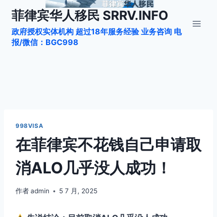
跳
菲律宾华人移民 SRRV.INFO
到
政府授权实体机构 超过18年服务经验 业务咨询 电
内
报/微信：BGC998
容
998VISA
在菲律宾不花钱自己申请取
消ALO几乎没人成功！
作者
admin
5 7 月, 2025