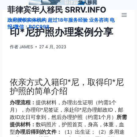
跳
菲律宾华人移民 SRRV.INFO
到
政府授权实体机构 超过18年服务经验 业务咨询 电
内
UNCATEGORIZED
报/微信：BGC998
容
印*尼护照办理案例分享
作者
JAMES
27 4 月, 2023
依亲方式入籍印*尼，取得印*尼
护照的简单介绍
办理流程：
提供材料，办理出生证明（约需1个
月），办理印*尼签证，亲赴印*尼办理邮政ID，邮
政ID次日可拿到，然后办理护照（约需1个月）
所需
提供材料：
数码照片，护照首页，身高，体重，血
型
办理后得到的文件：
（1）出生证；（2）多用途