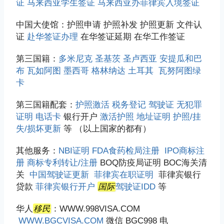
证
马来西亚学生签证
马来西亚办菲律宾入境签证
中国大使馆：护照申请 护照补发 护照更新 文件认
证
赴华签证办理
在华签证延期 在华工作签证
第三国籍：
多米尼克
圣基茨
圣卢西亚
安提瓜和巴
布
瓦如阿图
墨西哥
格林纳达
土耳其
瓦努阿图绿
卡
第三国籍配套：
护照激活
税务登记
驾驶证
无犯罪
证明
电话卡
银行开户
激活护照
地址证明
护照/挂
失/损坏更新
等 （以上国家的都有）
其他服务：
NBI证明
FDA食药检局注册
IPO商标注
册
商标专利转让/注册
BOQ防疫局证明 BOC海关清
关
中国驾驶证更新
菲律宾在职证明
菲律宾银行
贷款
菲律宾银行开户
国际
驾驶证IDD
等
华人
移民
：WWW.998VISA.COM
WWW.BGCVISA.COM
微信 BGC998 电