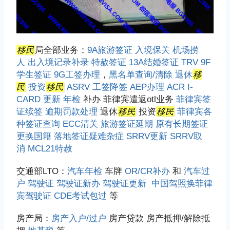
移民
局全部业务：
9A旅游签证
入境保关
机场捞
人
出入境记录补录
特赦签证
13A结婚签证
TRV
9F
学生签证
9G工签办理
，
黑名单查询/清除
退休
移
民
投资
移民
ASRV
工签降签
AEP办理
ACR I-
CARD 更新
年检
补办 菲律宾遣返otl业务
菲律宾签
证续签
逾期罚款处理
退休
移民
投资
移民
菲律宾各
种签证查询
ECC清关
旅游签证延期
原有长期签证
更换国籍
落地签证疑难杂症
SRRV更新
SRRV取
消
MCL21特赦
交通部LTO：
汽车年检
车牌
OR/CR补办
和
汽车过
户
驾驶证
驾驶证新办
驾驶证更新
中国驾照换菲律
宾驾驶证
CDE考试包过
等
房产局：
房产入户/过户
房产贷款 房产抵押/解除抵