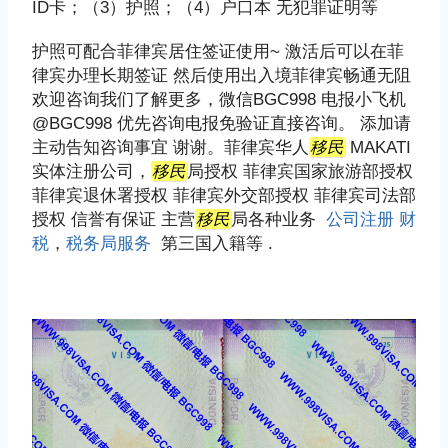
ID卡；（3）护照；（4）户口本 无犯罪证明等
护照可配合菲律宾居住签证使用~ 激活后可以在菲
律宾办理长期签证 然后使用出入境菲律宾畅通无阻
欢迎咨询我们了解更多，微信BGC998 电报小飞机
@BGC998 优先咨询电报免验证直接咨询。 添加请
主动告知咨询事宜 谢谢。菲律宾华人
移民
MAKATI
实体注册公司，
移民
局授权 菲律宾国家旅游部授权
菲律宾退休署授权 菲律宾外交部授权 菲律宾司法部
授权 信誉有保证 主营
移民
局各种业务
公司注册
财
税
，
税务局服务
第三国入籍等 .