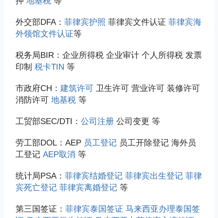
押
地基税
等
外交部DFA：
菲律宾护照
菲律宾文件认证
菲律宾海
外领馆文件认证
等
税务局BIR：企业所得税 企业审计 个人所得税 发票
印制
税卡TIN
等
市政府CH：
建筑许可
卫生许可 营业许可 装修许可
消防许可
地基税
等
工贸部SEC/DTI：
公司注册
公司变更 等
劳工部DOL：AEP
员工登记
员工开除登记 海外员
工登记
AEP取消
等
统计局PSA：
菲律宾结婚登记
菲律宾出生登记
菲律
宾死亡登记
菲律宾离婚登记
等
第三国签证：
菲律宾泰国签证
马来西亚办理泰国签