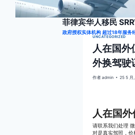
跳
到
内
菲律宾华人移民 SRRV
容
政府授权实体机构 超过18年服务经
UNCATEGORIZED
人在国外
外换驾驶
作者
admin
25 5 月
人在国外
请联系我们处理 微
对是真实驾照，价